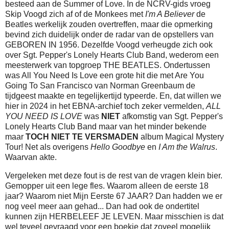
besteed aan de Summer of Love. In de NCRV-gids vroeg
Skip Voogd zich af of de Monkees met
I'm A Believer
de
Beatles werkelijk zouden overtreffen, maar die opmerking
bevind zich duidelijk onder de radar van de opstellers van
GEBOREN IN 1956. Dezelfde Voogd verheugde zich ook
over Sgt. Pepper's Lonely Hearts Club Band, wederom een
meesterwerk van topgroep THE BEATLES. Ondertussen
was All You Need Is Love een grote hit die met Are You
Going To San Francisco van Norman Greenbaum de
tijdgeest maakte en tegelijkertijd typeerde. En, dat willen we
hier in 2024 in het EBNA-archief toch zeker vermelden,
ALL
YOU NEED IS LOVE
was
NIET
afkomstig van Sgt. Pepper's
Lonely Hearts Club Band maar van het minder bekende
maar
TOCH NIET TE VERSMADEN
album Magical Mystery
Tour! Net als overigens
Hello Goodbye
en
I Am the Walrus
.
Waarvan akte.
Vergeleken met deze fout is de rest van de vragen klein bier.
Gemopper uit een lege fles. Waarom alleen de eerste 18
jaar? Waarom niet Mijn Eerste 67 JAAR? Dan hadden we er
nog veel meer aan gehad... Dan had ook de ondertitel
kunnen zijn HERBELEEF JE LEVEN. Maar misschien is dat
wel teveel gevraagd voor een boekje dat zoveel mogelijk