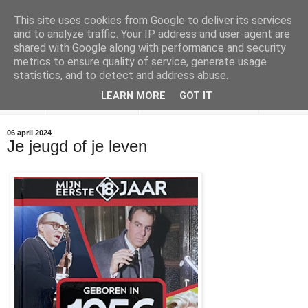
This site uses cookies from Google to deliver its services
and to analyze traffic. Your IP address and user-agent are
Empty Bottle News
shared with Google along with performance and security
metrics to ensure quality of service, generate usage
Wat vind je in een lege fles?
statistics, and to detect and address abuse.
LEARN MORE
GOT IT
EBNA
De Encyclopedie
Blues Stay Away Music
06 april 2024
Je jeugd of je leven