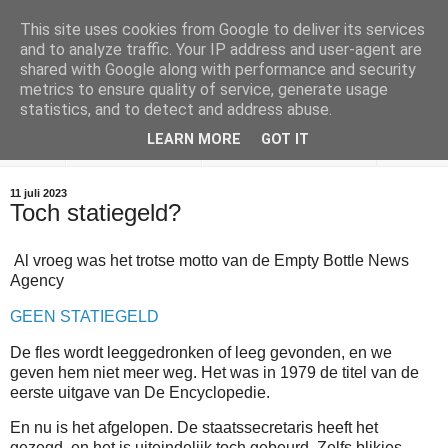
This site uses cookies from Google to deliver its services
and to analyze traffic. Your IP address and user-agent are
Empty Bottle News
shared with Google along with performance and security
metrics to ensure quality of service, generate usage
Wat vind je in een lege fles?
statistics, and to detect and address abuse.
LEARN MORE
GOT IT
EBNA
De Encyclopedie
Blues Stay Away Music
11 juli 2023
Toch statiegeld?
Al vroeg was het trotse motto van de Empty Bottle News
Agency
GEEN STATIEGELD
De fles wordt leeggedronken of leeg gevonden, en we
geven hem niet meer weg. Het was in 1979 de titel van de
eerste uitgave van De Encyclopedie.
En nu is het afgelopen. De staatssecretaris heeft het
gezegd, en het is uiteindelijk toch gebeurd. Zelfs blikjes