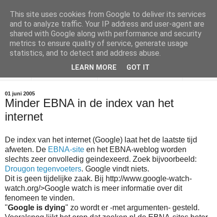
This site uses cookies from Google to deliver its services
and to analyze traffic. Your IP address and user-agent are
Empty Bottle News
shared with Google along with performance and security
metrics to ensure quality of service, generate usage
Wat vind je in een lege fles?
statistics, and to detect and address abuse.
LEARN MORE
GOT IT
EBNA
De Encyclopedie
Blues Stay Away Music
01 juni 2005
Minder EBNA in de index van het
internet
De index van het internet (Google) laat het de laatste tijd
afweten. De
EBNA-site
en het EBNA-weblog worden
slechts zeer onvolledig geindexeerd. Zoek bijvoorbeeld:
Drougon tegenvoeters
. Google vindt niets.
Dit is geen tijdelijke zaak. Bij
http://www.google-watch-
watch.org/>Google watch is meer informatie over dit
fenomeen te vinden.
"
Google is dying
" zo wordt er -met argumenten- gesteld.