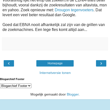
Vooralsnog lijkt het erop dat
zoeken.nl de EBNA-sites beter
bijhoudt, vooral dankzij de zoekresultaten van altavista, msn
en yahoo. Zoek opnieuw met:
Drougon tegenvoeters
. Dat
levert een veel beter resultaat dan Google.
Goed dat EBNA nooit afhankelijk zal zijn van de grillen van
de zoekmachines. Een lege fles komt altijd aan...
‹
›
Homepage
Internetversie tonen
Blogarchief Footer
Mogelijk gemaakt door
Blogger
.